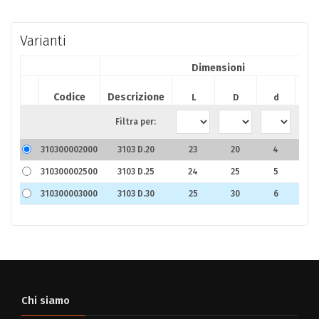
Varianti
Dimensioni
Codice
Descrizione
L
D
d
d
Filtra per:
310300002000
3103 D.20
23
20
4
9
310300002500
3103 D.25
24
25
5
1
310300003000
3103 D.30
25
30
6
1
Chi siamo